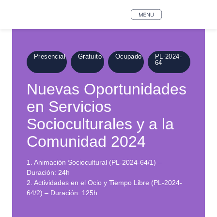
Presencial
Gratuito
Ocupado
PL-2024-
64
Nuevas Oportunidades
en Servicios
Socioculturales y a la
Comunidad 2024
1. Animación Sociocultural (PL-2024-64/1) –
Duración: 24h
2. Actividades en el Ocio y Tiempo Libre (PL-2024-
64/2) – Duración: 125h